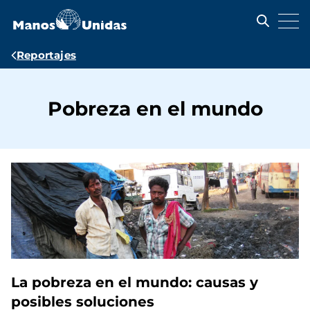
Pasar
al
contenido
principal
Ruta
Reportajes
de
navegación
Pobreza en el mundo
La pobreza en el mundo: causas y
posibles soluciones