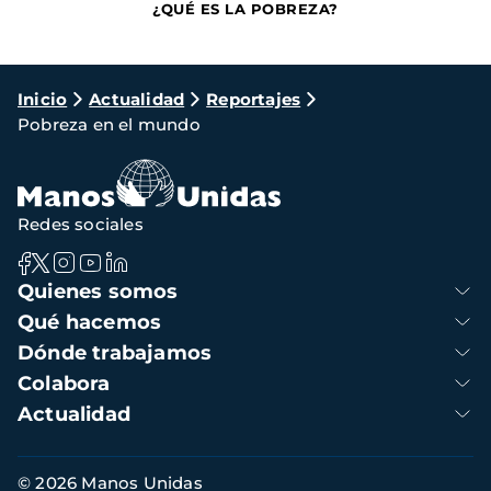
¿QUÉ ES LA POBREZA?
Ruta
Inicio
Actualidad
Reportajes
Pobreza en el mundo
de
navegación
Redes sociales
Navegación
Quienes somos
principal
Qué hacemos
Dónde trabajamos
Colabora
Actualidad
Información
© 2026 Manos Unidas