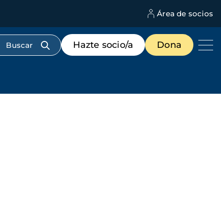
Área de socios
M
d
c
Menú
Hazte socio/a
Dona
d
de
us
destacados
cabecera