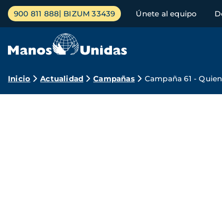
Pasar
Menú
900 811 888
BIZUM 33439
Únete al equipo
D
al
principal
contenido
principal
Ruta
Inicio
Actualidad
Campañas
Campaña 61 - Quien 
de
navegación