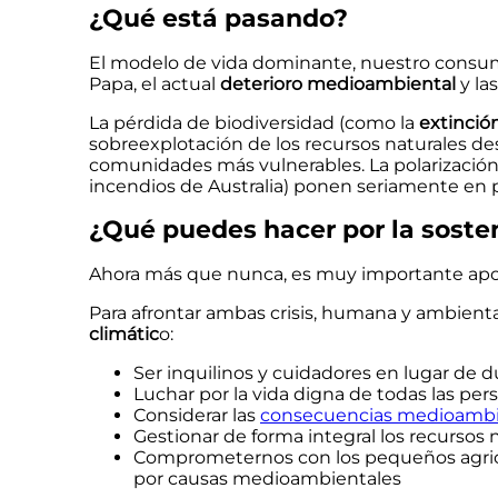
¿Qué está pasando?
El modelo de vida dominante, nuestro consumis
Papa, el actual
deterioro medioambiental
y la
La pérdida de biodiversidad (como la
extinció
sobreexplotación de los recursos naturales de
comunidades más vulnerables. La polarizació
incendios de Australia) ponen seriamente en p
¿Qué puedes hacer por la soste
Ahora más que nunca, es muy importante aport
Para afrontar ambas crisis, humana y ambien
climátic
o:
Ser inquilinos y cuidadores en lugar d
Luchar por la vida digna de todas las per
Considerar las
consecuencias medioambi
Gestionar de forma integral los recursos 
Comprometernos con los pequeños agricul
por causas medioambientales