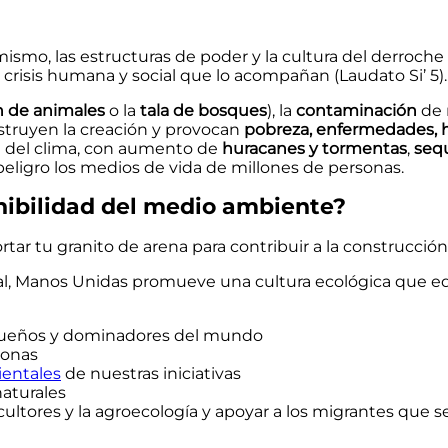
mo, las estructuras de poder y la cultura del derroche 
s crisis humana y social que lo acompañan (Laudato Si’ 5).
n de animales
o la
tala de bosques
), la
contaminación
de 
struyen la creación y provocan
pobreza, enfermedades, 
n del clima, con aumento de
huracanes y tormentas
,
seq
eligro los medios de vida de millones de personas.
nibilidad del medio ambiente?
ar tu granito de arena para contribuir a la construcció
tal, Manos Unidas promueve una cultura ecológica que 
e dueños y dominadores del mundo
sonas
entales
de nuestras iniciativas
naturales
tores y la agroecología y apoyar a los migrantes que s