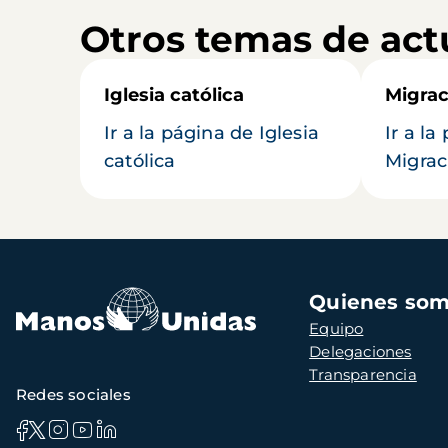
Otros temas de act
Iglesia católica
Migrac
Ir a la página de Iglesia
Ir a la
católica
Migrac
Navegación
Quienes so
principal
Equipo
Delegaciones
Transparencia
Redes sociales