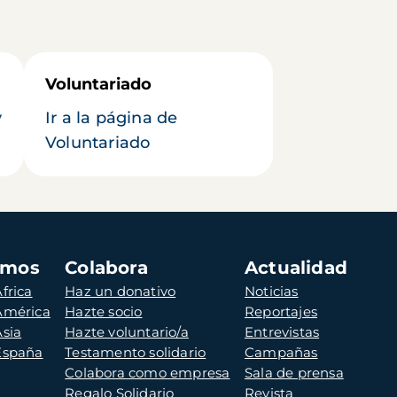
Voluntariado
y
Ir a la página de
Voluntariado
amos
Colabora
Actualidad
frica
Haz un donativo
Noticias
 América
Hazte socio
Reportajes
Asia
Hazte voluntario/a
Entrevistas
 España
Testamento solidario
Campañas
Colabora como empresa
Sala de prensa
Regalo Solidario
Revista