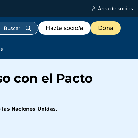
Área de socios
M
d
c
Menú
Hazte socio/a
Dona
d
de
us
destacados
cabecera
as
o con el Pacto
 las Naciones Unidas.