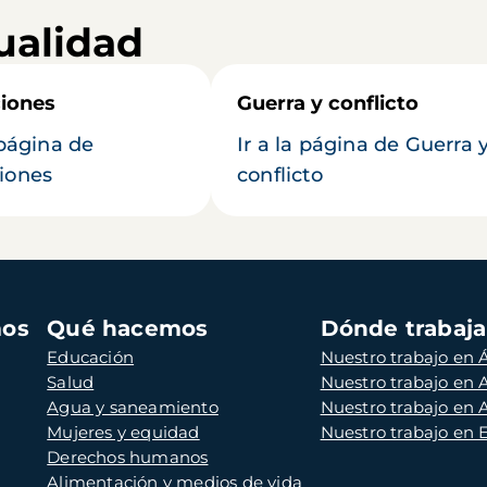
ualidad
iones
Guerra y conflicto
 página de
Ir a la página de Guerra 
iones
conflicto
mos
Qué hacemos
Dónde trabaj
Educación
Nuestro trabajo en Á
Salud
Nuestro trabajo en
Agua y saneamiento
Nuestro trabajo en 
Mujeres y equidad
Nuestro trabajo en
Derechos humanos
Alimentación y medios de vida