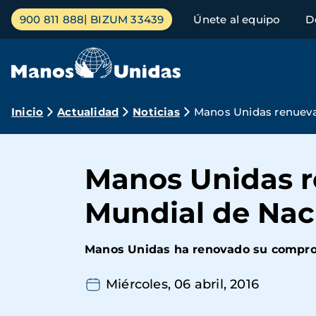
Pasar
Menú
900 811 888
BIZUM 33439
Únete al equipo
D
al
principal
contenido
principal
Ruta
Inicio
Actualidad
Noticias
Manos Unidas renueva
de
navegación
Manos Unidas r
Mundial de Nac
Manos Unidas ha renovado su compromi
Miércoles, 06 abril, 2016