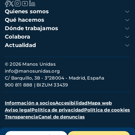
Navegación
Quienes somos
principal
Qué hacemos
Dónde trabajamos
Colabora
Actualidad
Información
© 2026 Manos Unidas
de
info@manosunidas.org
contacto
C/ Barquillo, 38 - 3º28004 - Madrid, España
900 811 888
BIZUM 33439
Menú
Información a socios
Accesibilidad
Mapa web
secundario
Aviso legal
Política de privacidad
Política de cookies
Transparencia
Canal de denuncias
Menú