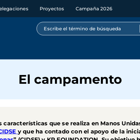
elegaciones
Proyectos
Campaña 2026
Búsqueda por texto completo
El campamento
aracterísticas que se realiza en Manos Unidas 
CIDSE
y que ha contado con el apoyo de la inici
sonas
” (CIDSE) y KR FOUNDATION. Su objetivo ha