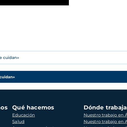
e cuidan»
 cuidan»
mos
Qué hacemos
Dónde trabaj
Educación
Nuestro trabajo en Á
Salud
Nuestro trabajo en