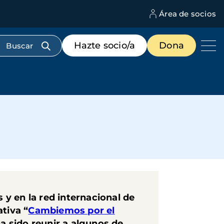
Área de socios
M
d
c
Menú
Hazte socio/a
Dona
d
de
us
destacados
cabecera
y en la red internacional de
ativa “
Cambiemos por el
 sido reunir a algunos de