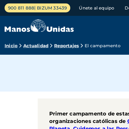
Pasar
Menú
900 811 888
BIZUM 33439
Únete al equipo
D
al
principal
contenido
principal
Ruta
Inicio
Actualidad
Reportajes
El campamento
de
navegación
Primer campamento de estas c
organizaciones católicas de
Planeta, Cuidemos a las Per