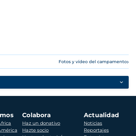
›
Fotos y vídeo del campamento
amos
Colabora
Actualidad
frica
Haz un donativo
Noticias
 América
Hazte socio
Reportajes