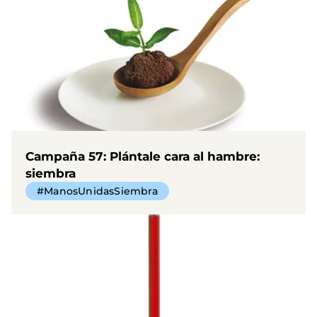
Campaña 57: Plántale cara al hambre:
siembra
#ManosUnidasSiembra