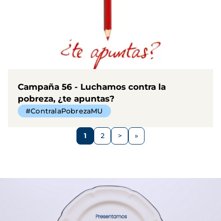
Campaña 56 - Luchamos contra la
pobreza, ¿te apuntas?
#ContralaPobrezaMU
Paginación
1
2
>
Página
Página
Siguiente
página
Imagen