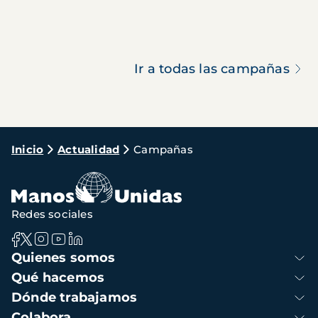
Ir a todas las campañas
Ruta
Inicio
Actualidad
Campañas
de
navegación
Redes sociales
Navegación
Quienes somos
principal
Qué hacemos
Dónde trabajamos
Colabora