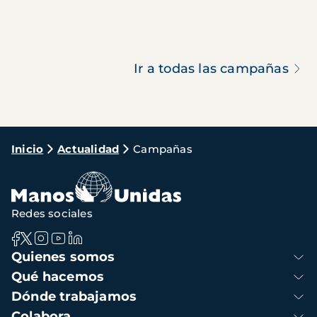
Ir a todas las campañas
Ruta
Inicio
Actualidad
Campañas
de
navegación
Redes sociales
Navegación
Quienes somos
principal
Qué hacemos
Dónde trabajamos
Colabora