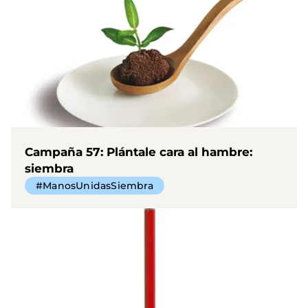
Campaña 57: Plántale cara al hambre:
siembra
#ManosUnidasSiembra