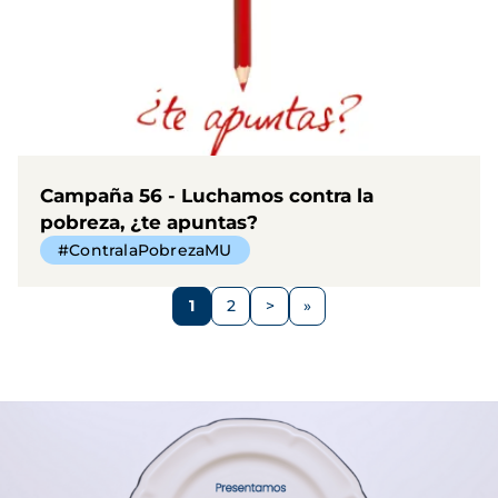
Campaña 56 - Luchamos contra la
pobreza, ¿te apuntas?
#ContralaPobrezaMU
Paginación
1
2
>
Página
Página
Siguiente
página
Imagen