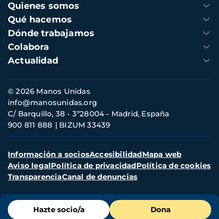
Navegación
Quienes somos
principal
Qué hacemos
Dónde trabajamos
Colabora
Actualidad
Información
© 2026 Manos Unidas
de
info@manosunidas.org
contacto
C/ Barquillo, 38 - 3º28004 - Madrid, España
900 811 888
BIZUM 33439
Menú
Información a socios
Accesibilidad
Mapa web
secundario
Aviso legal
Política de privacidad
Política de cookies
Transparencia
Canal de denuncias
Menú
Hazte socio/a
Dona
de