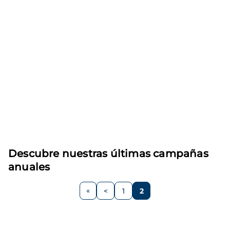
Descubre nuestras últimas campañas
anuales
Paginación
<
1
2
Página
Página
Página
anterior