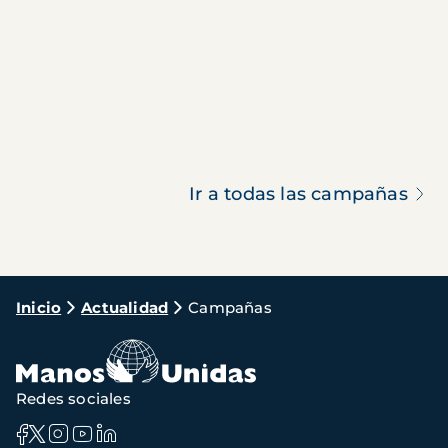
Ir a todas las campañas
Ruta
Inicio
Actualidad
Campañas
de
navegación
Redes sociales