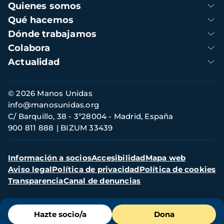
Navegación
Quienes somos
principal
Qué hacemos
Dónde trabajamos
Colabora
Actualidad
Información
© 2026 Manos Unidas
de
info@manosunidas.org
contacto
C/ Barquillo, 38 - 3º28004 - Madrid, España
900 811 888
BIZUM 33439
Menú
Información a socios
Accesibilidad
Mapa web
secundario
Aviso legal
Política de privacidad
Política de cookies
Transparencia
Canal de denuncias
Menú
Hazte socio/a
Dona
de