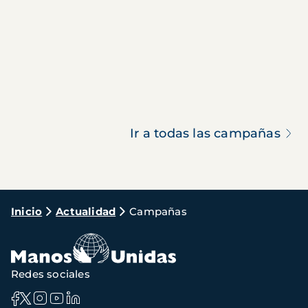
Ir a todas las campañas
Ruta
Inicio
Actualidad
Campañas
de
navegación
Redes sociales