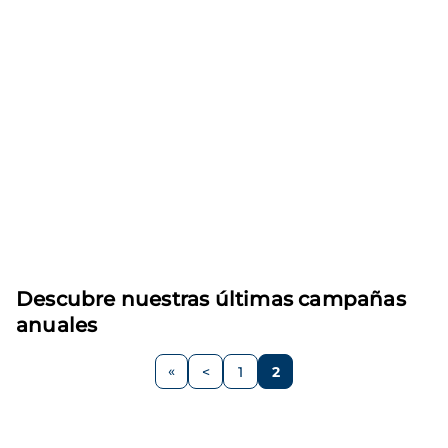
Descubre nuestras últimas campañas
anuales
Paginación
<
1
2
Página
Página
Página
anterior