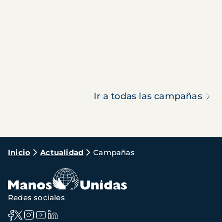
Ir a todas las campañas
Ruta
Inicio
Actualidad
Campañas
de
navegación
Redes sociales