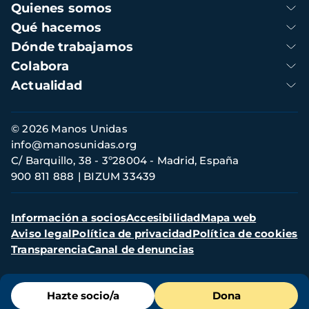
Navegación
Quienes somos
principal
Qué hacemos
Dónde trabajamos
Colabora
Actualidad
Información
© 2026 Manos Unidas
de
info@manosunidas.org
contacto
C/ Barquillo, 38 - 3º28004 - Madrid, España
900 811 888
BIZUM 33439
Menú
Información a socios
Accesibilidad
Mapa web
secundario
Aviso legal
Política de privacidad
Política de cookies
Transparencia
Canal de denuncias
Menú
Hazte socio/a
Dona
de