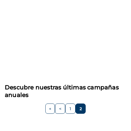
Descubre nuestras últimas campañas
anuales
Paginación
<
1
2
Página
Página
Página
anterior