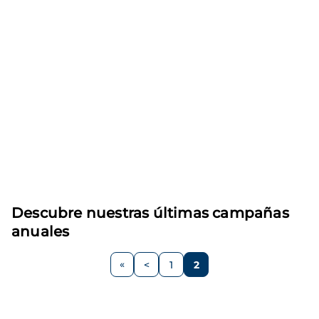
Descubre nuestras últimas campañas
anuales
Paginación
<
1
2
Página
Página
Página
anterior