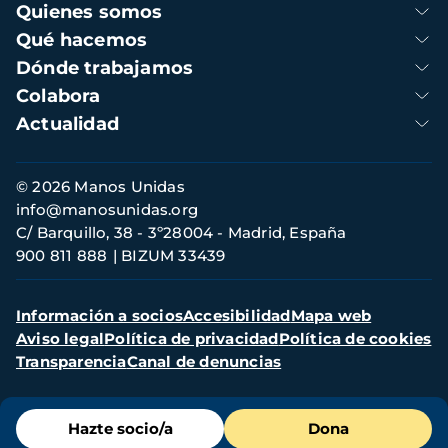
Navegación
Quienes somos
principal
Qué hacemos
Dónde trabajamos
Colabora
Actualidad
Información
© 2026 Manos Unidas
de
info@manosunidas.org
contacto
C/ Barquillo, 38 - 3º28004 - Madrid, España
900 811 888
BIZUM 33439
Menú
Información a socios
Accesibilidad
Mapa web
secundario
Aviso legal
Política de privacidad
Política de cookies
Transparencia
Canal de denuncias
Menú
Hazte socio/a
Dona
de