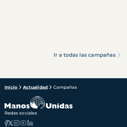
Ir a todas las campañas
Ruta
Inicio
Actualidad
Campañas
de
navegación
Redes sociales