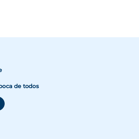
e
boca de todos
se abre en una ventana nueva)