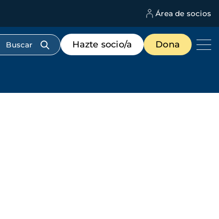
Área de socios
M
d
c
Menú
Hazte socio/a
Dona
d
de
us
destacados
cabecera