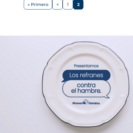
Paginación
« Primero
<
1
2
Primera
Página
Página
Página
página
anterior
Imagen