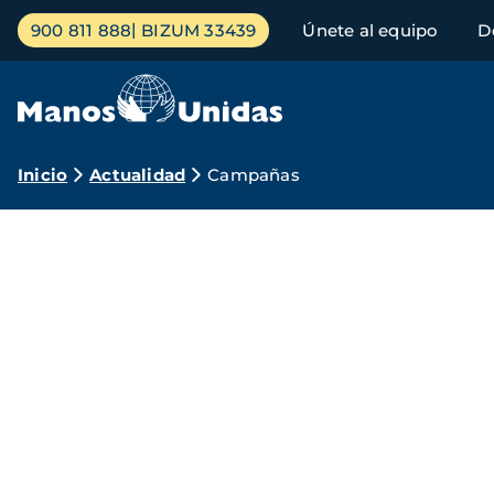
Pasar
Menú
900 811 888
BIZUM 33439
Únete al equipo
D
al
principal
contenido
principal
Ruta
Inicio
Actualidad
Campañas
de
Campañas
navegación
Manos
Unidas