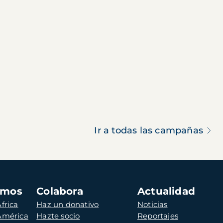
Ir a todas las campañas
amos
Colabora
Actualidad
frica
Haz un donativo
Noticias
 América
Hazte socio
Reportajes