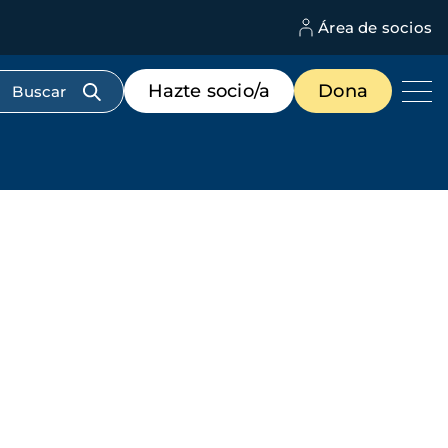
Área de socios
M
d
c
Menú
Hazte socio/a
Dona
d
de
us
destacados
cabecera