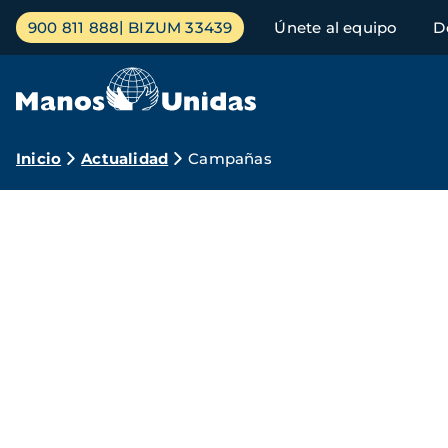
Pasar
Menú
900 811 888
BIZUM 33439
Únete al equipo
D
al
principal
contenido
principal
Ruta
Inicio
Actualidad
Campañas
de
Campañas
navegación
Manos
Unidas