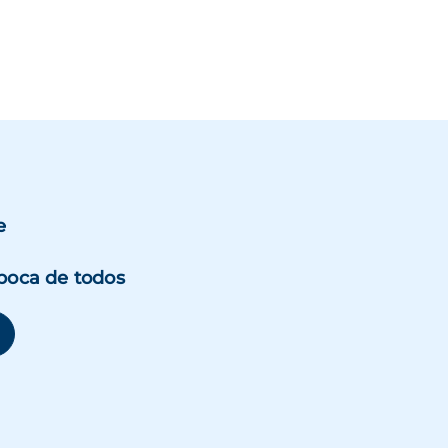
e
boca de todos
se abre en una ventana nueva)