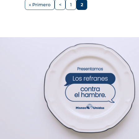
Paginación
« Primero
<
1
2
Primera
Página
Página
Página
página
anterior
Imagen