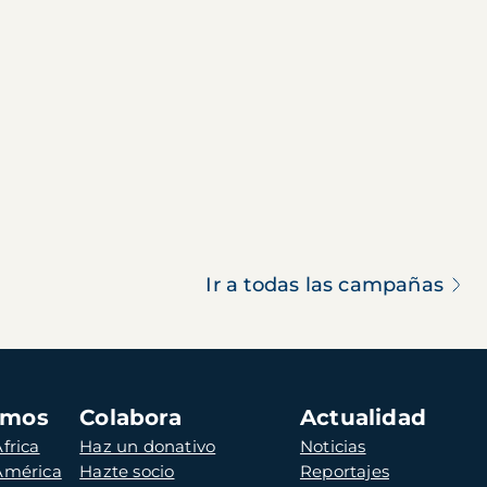
Ir a todas las campañas
amos
Colabora
Actualidad
frica
Haz un donativo
Noticias
 América
Hazte socio
Reportajes