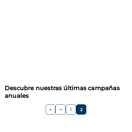
Descubre nuestras últimas campañas
anuales
Paginación
<
1
2
Página
Página
Página
anterior