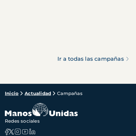
Ir a todas las campañas
Ruta
Inicio
Actualidad
Campañas
de
navegación
Redes sociales