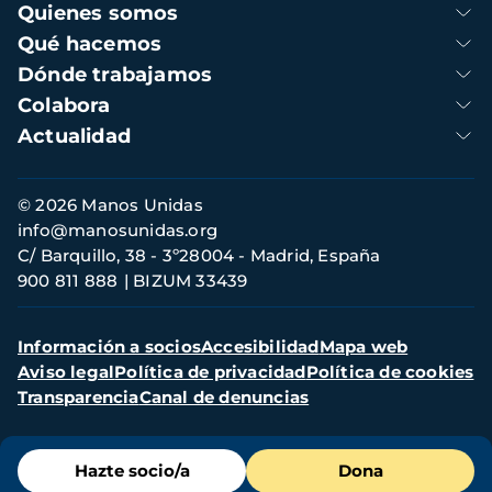
Navegación
Quienes somos
principal
Qué hacemos
Dónde trabajamos
Colabora
Actualidad
Información
© 2026 Manos Unidas
de
info@manosunidas.org
contacto
C/ Barquillo, 38 - 3º28004 - Madrid, España
900 811 888
BIZUM 33439
Menú
Información a socios
Accesibilidad
Mapa web
secundario
Aviso legal
Política de privacidad
Política de cookies
Transparencia
Canal de denuncias
Menú
Hazte socio/a
Dona
de