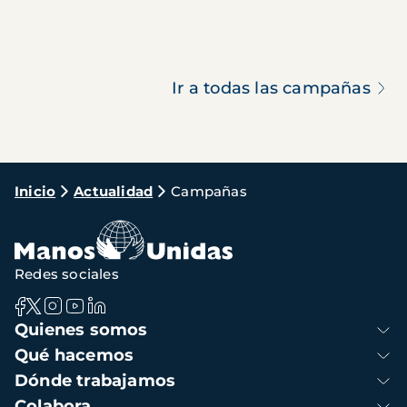
Ir a todas las campañas
Ruta
Inicio
Actualidad
Campañas
de
navegación
Redes sociales
Navegación
Quienes somos
principal
Qué hacemos
Dónde trabajamos
Colabora