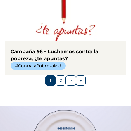
Campaña 56 - Luchamos contra la
pobreza, ¿te apuntas?
#ContralaPobrezaMU
Paginación
1
2
>
Página
Página
Siguiente
página
Imagen