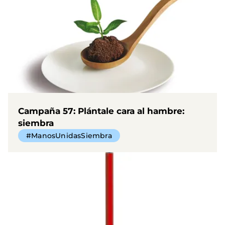
Campaña 57: Plántale cara al hambre:
siembra
#ManosUnidasSiembra