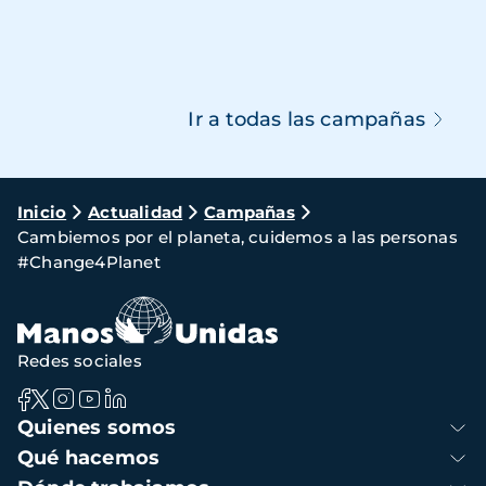
Ir a todas las campañas
Ruta
Inicio
Actualidad
Campañas
Cambiemos por el planeta, cuidemos a las personas
de
#Change4Planet
navegación
Redes sociales
Navegación
Quienes somos
principal
Qué hacemos