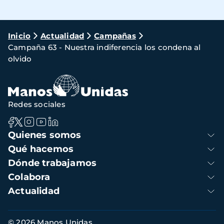
Ruta
Inicio
Actualidad
Campañas
Campaña 63 - Nuestra indiferencia los condena al
de
olvido
navegación
Redes sociales
Navegación
Quienes somos
principal
Qué hacemos
Dónde trabajamos
Colabora
Actualidad
Información
© 2026 Manos Unidas