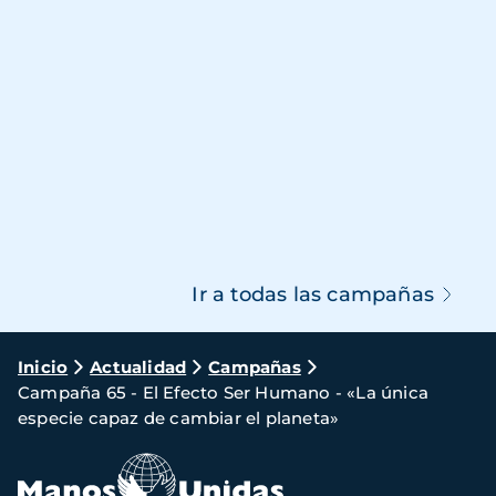
Ir a todas las campañas
Ruta
Inicio
Actualidad
Campañas
Campaña 65 - El Efecto Ser Humano - «La única
de
especie capaz de cambiar el planeta»
navegación