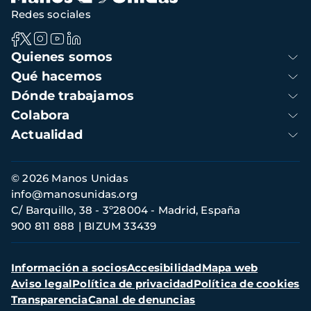
Redes sociales
Navegación
Quienes somos
principal
Qué hacemos
Dónde trabajamos
Colabora
Actualidad
Información
© 2026 Manos Unidas
de
info@manosunidas.org
contacto
C/ Barquillo, 38 - 3º28004 - Madrid, España
900 811 888
BIZUM 33439
Menú
Información a socios
Accesibilidad
Mapa web
secundario
Aviso legal
Política de privacidad
Política de cookies
Transparencia
Canal de denuncias