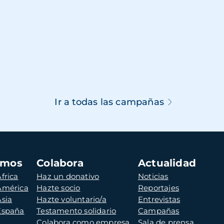
Ir a todas las campañas
amos
Colabora
Actualidad
frica
Haz un donativo
Noticias
 América
Hazte socio
Reportajes
Asia
Hazte voluntario/a
Entrevistas
 España
Testamento solidario
Campañas
Colabora como empresa
Sala de prensa