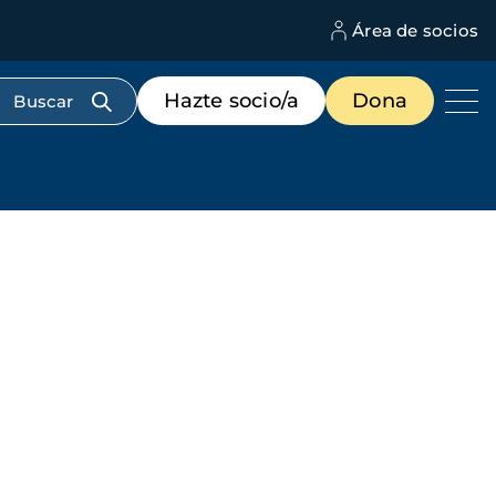
Área de socios
M
d
c
Menú
Hazte socio/a
Dona
d
de
us
destacados
cabecera