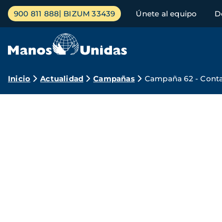
Pasar
Menú
900 811 888
BIZUM 33439
Únete al equipo
D
al
principal
contenido
principal
Ruta
Inicio
Actualidad
Campañas
Campaña 62 - Conta
de
navegación