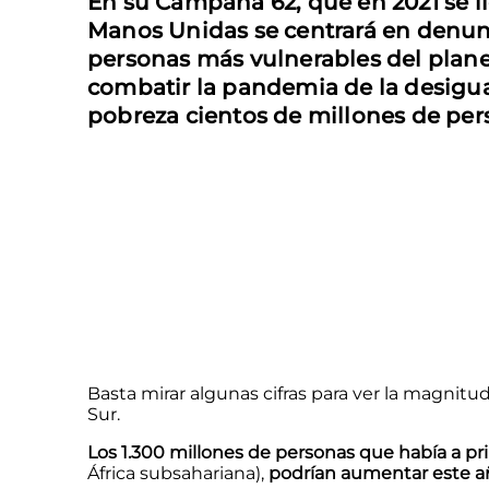
En su Campaña 62, que en 2021 se ll
Manos Unidas se centrará en denunc
personas más vulnerables del plane
combatir la pandemia de la desigua
pobreza cientos de millones de pe
Basta mirar algunas cifras para ver la magnitu
Sur.
Los 1.300 millones de personas que había a p
África subsahariana),
podrían aumentar este añ