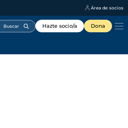
Área de socios
M
d
c
Menú
Hazte socio/a
Dona
d
de
us
destacados
cabecera