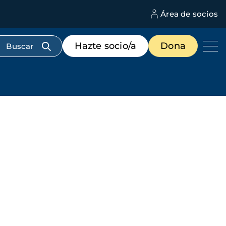
Área de socios
M
d
c
Menú
Hazte socio/a
Dona
d
de
us
destacados
cabecera