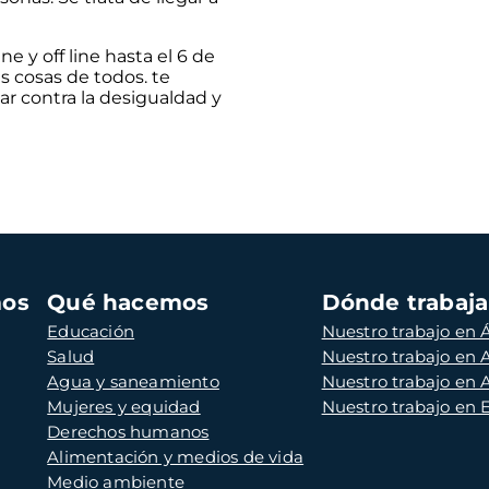
 y off line hasta el 6 de
s cosas de todos. te
ar contra la desigualdad y
mos
Qué hacemos
Dónde trabaj
Educación
Nuestro trabajo en Á
Salud
Nuestro trabajo en
Agua y saneamiento
Nuestro trabajo en 
Mujeres y equidad
Nuestro trabajo en
Derechos humanos
Alimentación y medios de vida
Medio ambiente