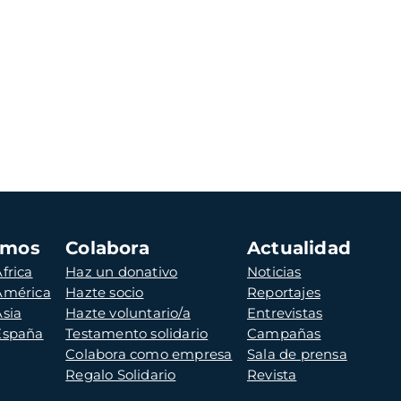
amos
Colabora
Actualidad
frica
Haz un donativo
Noticias
 América
Hazte socio
Reportajes
Asia
Hazte voluntario/a
Entrevistas
 España
Testamento solidario
Campañas
Colabora como empresa
Sala de prensa
Regalo Solidario
Revista