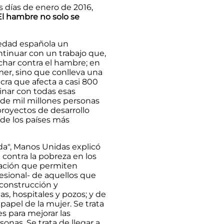
s días de enero de 2016,
El hambre no solo se
iedad española un
tinuar con un trabajo que,
char contra el hambre; en
mer, sino que conlleva una
ra que afecta a casi 800
nar con todas esas
de mil millones personas
royectos de desarrollo
de los países más
a", Manos Unidas explicó
 contra la pobreza en los
mación que permiten
esional- de aquellos que
 construcción y
as, hospitales y pozos; y de
papel de la mujer. Se trata
s para mejorar las
nas. Se trata de llegar a