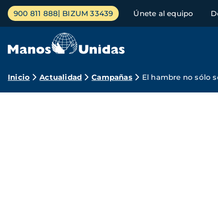
Pasar
Menú
900 811 888
BIZUM 33439
Únete al equipo
D
al
principal
contenido
principal
Ruta
Inicio
Actualidad
Campañas
El hambre no sólo 
de
navegación