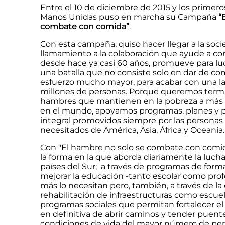
Entre el 10 de diciembre de 2015 y los primero
Manos Unidas puso en marcha su Campaña
“
combate con comida”
.
Con esta campaña, quiso hacer llegar a la soc
llamamiento a la colaboración que ayude a con
desde hace ya casi 60 años, promueve para lu
una batalla que no consiste solo en dar de co
esfuerzo mucho mayor, para acabar con una lac
millones de personas. Porque queremos termi
hambres que mantienen en la pobreza a más 
en el mundo, apoyamos programas, planes y p
integral promovidos siempre por las personas 
necesitados de América, Asia, África y Oceanía.
Con "El hambre no solo se combate con comid
la forma en la que aborda diariamente la lucha
países del Sur; a través de programas de for
mejorar la educación -tanto escolar como prof
más lo necesitan pero, también, a través de la
rehabilitación de infraestructuras como escuel
programas sociales que permitan fortalecer el 
en definitiva de abrir caminos y tender puente
condiciones de vida del mayor número de perso