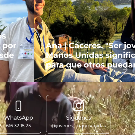
os
 por
Ana | Cáceres. "Ser jo
esde
Manos Unidas signifi
para que otros puedan
WhatsApp
Síguenos
616 32 15 25
@jovenes_manosunidas