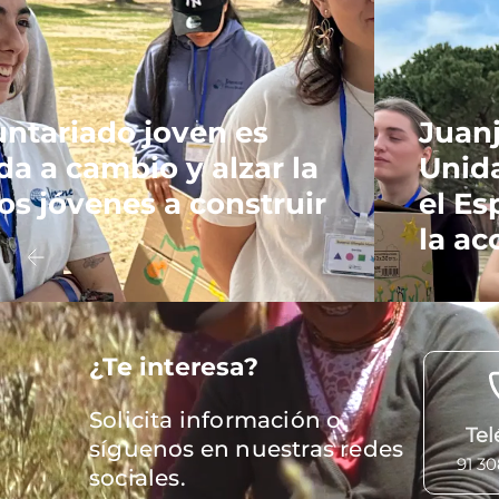
luntariado joven es
Juanj
da a cambio y alzar la
Unid
ros jóvenes a construir
el Es
la ac
Archivo
¿Te interesa?
de
vídeo
Solicita información o
Tel
síguenos en nuestras redes
91 3
sociales.