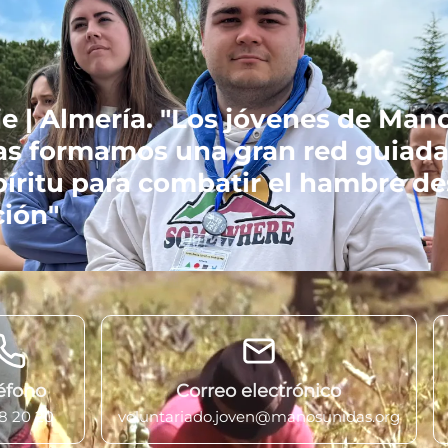
e | Almería. "Los jóvenes de Man
as formamos una gran red guiada
píritu para combatir el hambre d
ción"
éfono
Correo electrónico
08 20 20
voluntariado.joven@manosunidas.org