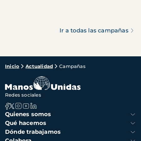
Ir a todas las campañas
Ruta
Inicio
Actualidad
Campañas
de
navegación
Redes sociales
Navegación
Quienes somos
principal
Qué hacemos
Dónde trabajamos
Colabora