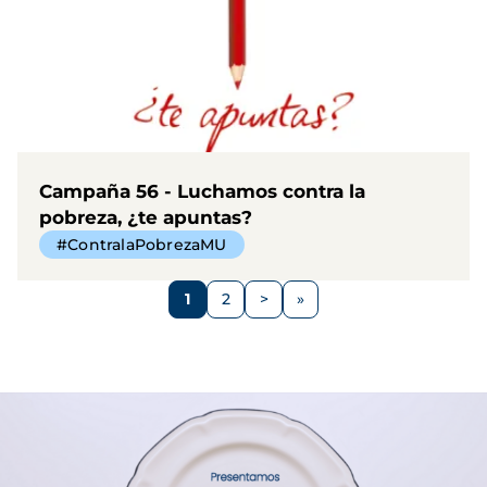
Campaña 56 - Luchamos contra la
pobreza, ¿te apuntas?
#ContralaPobrezaMU
Paginación
1
2
>
Página
Página
Siguiente
página
Imagen