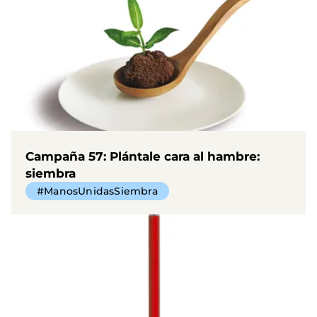
Campaña 57: Plántale cara al hambre:
siembra
#ManosUnidasSiembra