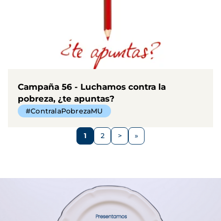
Campaña 56 - Luchamos contra la
pobreza, ¿te apuntas?
#ContralaPobrezaMU
Paginación
1
2
>
Página
Página
Siguiente
página
Imagen