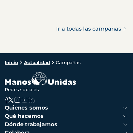
Ir a todas las campañas
Ruta
Inicio
Actualidad
Campañas
de
navegación
Redes sociales
Navegación
Quienes somos
principal
Qué hacemos
Dónde trabajamos
Colabora