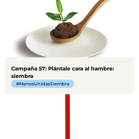
Campaña 57: Plántale cara al hambre:
siembra
#ManosUnidasSiembra