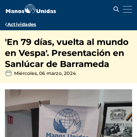
Pasar
al
contenido
principal
Ruta
Actividades
de
'En 79 días, vuelta al mundo
navegación
en Vespa'. Presentación en
Sanlúcar de Barrameda
Miércoles, 06 marzo, 2024