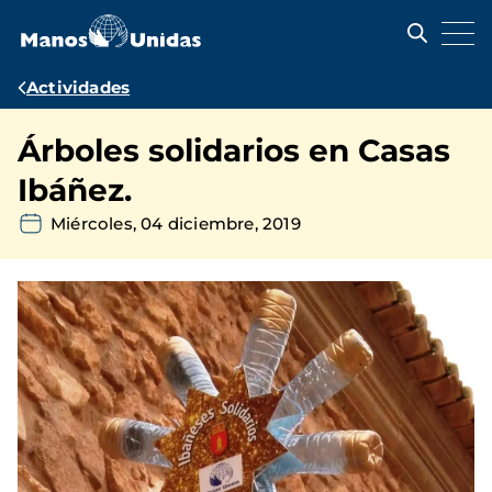
Pasar
al
contenido
principal
Ruta
Actividades
de
Árboles solidarios en Casas
navegación
Ibáñez.
Miércoles, 04 diciembre, 2019