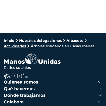
Ruta
Inicio
Nuestras delegaciones
Albacete
Actividades
Árboles solidarios en Casas Ibáñez.
de
navegación
Redes sociales
Navegación
Quienes somos
principal
Qué hacemos
Dónde trabajamos
Colabora