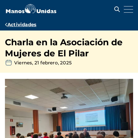
Pasar
al
contenido
principal
Ruta
Actividades
de
Charla en la Asociación de
navegación
Mujeres de El Pilar
Viernes, 21 febrero, 2025