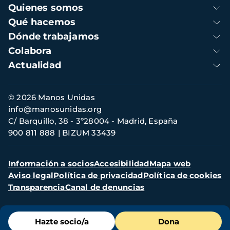
Navegación
Quienes somos
principal
Qué hacemos
Dónde trabajamos
Colabora
Actualidad
Información
© 2026 Manos Unidas
de
info@manosunidas.org
contacto
C/ Barquillo, 38 - 3º28004 - Madrid, España
900 811 888
BIZUM 33439
Menú
Información a socios
Accesibilidad
Mapa web
secundario
Aviso legal
Política de privacidad
Política de cookies
Transparencia
Canal de denuncias
Menú
Hazte socio/a
Dona
de