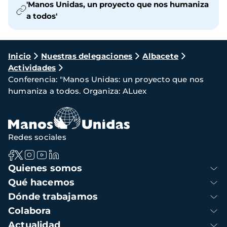
'Manos Unidas, un proyecto que nos humaniza
a todos'
Ruta
Inicio
Nuestras delegaciones
Albacete
Actividades
de
Conferencia: "Manos Unidas: un proyecto que nos
navegación
humaniza a todos. Organiza: ALuex
Redes sociales
Navegación
Quienes somos
principal
Qué hacemos
Dónde trabajamos
Colabora
Actualidad