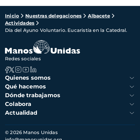
Ruta
Inicio
Nuestras delegaciones
Albacete
Actividades
de
Día del Ayuno Voluntario. Eucaristía en la Catedral.
navegación
Redes sociales
Navegación
Quienes somos
principal
Qué hacemos
Dónde trabajamos
Colabora
Actualidad
Información
© 2026 Manos Unidas
de
info@manosunidas.org