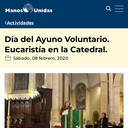
Pasar
al
contenido
principal
Ruta
Actividades
de
Día del Ayuno Voluntario.
navegación
Eucaristía en la Catedral.
Sábado, 08 febrero, 2020