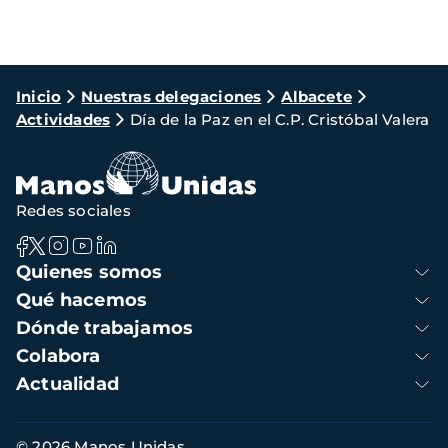
Ruta
Inicio
Nuestras delegaciones
Albacete
Actividades
Día de la Paz en el C.P. Cristóbal Valera
de
navegación
Redes sociales
Navegación
Quienes somos
principal
Qué hacemos
Dónde trabajamos
Colabora
Actualidad
Información
© 2026 Manos Unidas