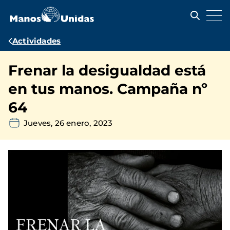
Pasar
al
contenido
principal
Ruta
Actividades
de
Frenar la desigualdad está
navegación
en tus manos. Campaña nº
64
Jueves, 26 enero, 2023