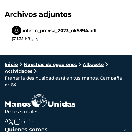
Archivos adjuntos
boletin_prensa_2023_ok5394.pdf
(311.35 KB)
Ruta
Inicio
Nuestras delegaciones
Albacete
Actividades
de
Frenar la desigualdad está en tus manos. Campaña
navegación
nº 64
Redes sociales
Navegación
Quienes somos