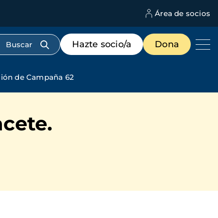
Área de socios
M
d
c
Menú
Hazte socio/a
Dona
d
de
us
destacados
cabecera
ación de Campaña 62
acete.