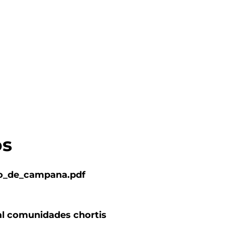
os
to_de_campana.pdf
al comunidades chortis