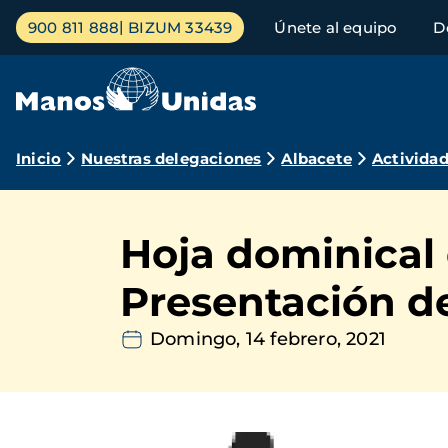
Pasar
Menú
900 811 888
BIZUM 33439
Únete al equipo
D
al
principal
contenido
principal
Ruta
Inicio
Nuestras delegaciones
Albacete
Activida
de
navegación
Hoja dominical 
Presentación 
Domingo, 14 febrero, 2021