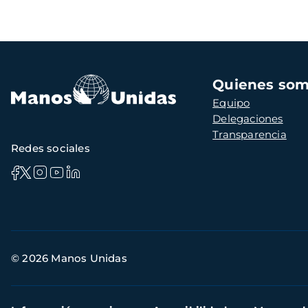
Navegación
Quienes so
principal
Equipo
Delegaciones
Transparencia
Redes sociales
Información
© 2026 Manos Unidas
de
contacto