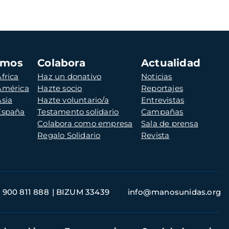
amos
Colabora
Actualidad
frica
Haz un donativo
Noticias
 América
Hazte socio
Reportajes
Asia
Hazte voluntario/a
Entrevistas
 España
Testamento solidario
Campañas
Colabora como empresa
Sala de prensa
Regalo Solidario
Revista
900 811 888
BIZUM 33439
info@manosunidas.org