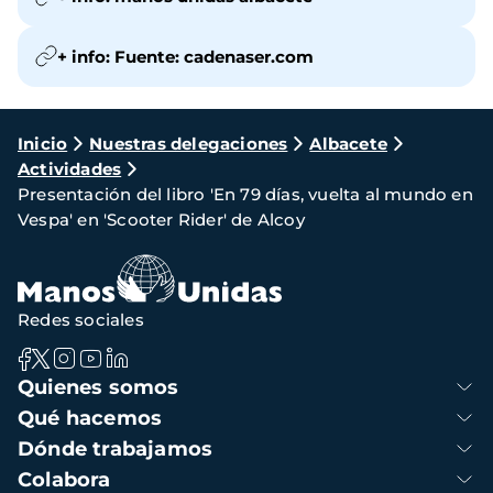
+ info: Fuente: cadenaser.com
Ruta
Inicio
Nuestras delegaciones
Albacete
Actividades
de
Presentación del libro 'En 79 días, vuelta al mundo en
navegación
Vespa' en 'Scooter Rider' de Alcoy
Redes sociales
Navegación
Quienes somos
principal
Qué hacemos
Dónde trabajamos
Colabora