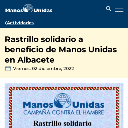
Pasar
al
contenido
principal
Ruta
Actividades
de
Rastrillo solidario a
navegación
beneficio de Manos Unidas
en Albacete
Viernes, 02 diciembre, 2022