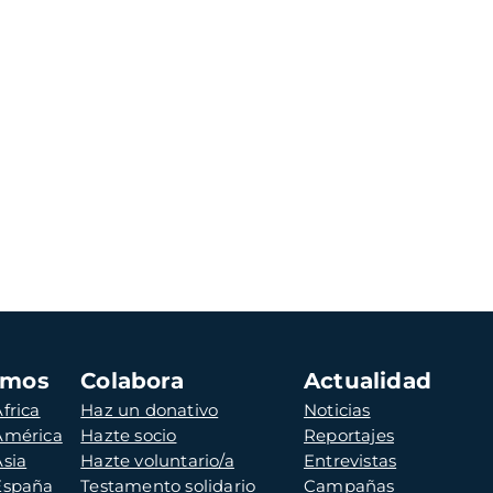
amos
Colabora
Actualidad
frica
Haz un donativo
Noticias
 América
Hazte socio
Reportajes
Asia
Hazte voluntario/a
Entrevistas
 España
Testamento solidario
Campañas