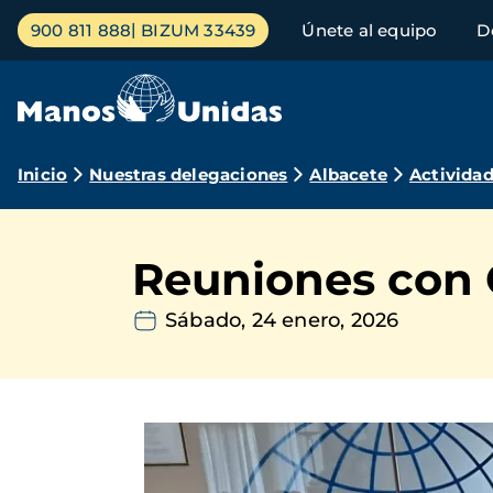
Pasar
Menú
900 811 888
BIZUM 33439
Únete al equipo
D
al
principal
contenido
principal
Ruta
Inicio
Nuestras delegaciones
Albacete
Activida
de
navegación
Reuniones con 
Sábado, 24 enero, 2026