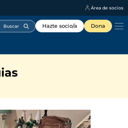
Área de socios
M
d
c
Menú
Hazte socio/a
Dona
d
de
us
destacados
cabecera
ias