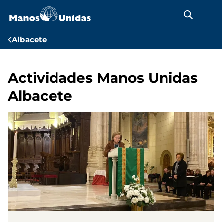
Pasar
al
contenido
principal
Ruta
Albacete
de
navegación
Actividades Manos Unidas
Albacete