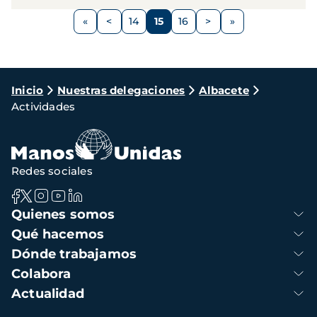
encuentro es la recogida de alimentos en un
Paginación
punto concreto...
<
14
15
16
>
Página
Página
Página
Página
Siguiente
anterior
página
Ruta
Inicio
Nuestras delegaciones
Albacete
Actividades
de
navegación
Redes sociales
Navegación
Quienes somos
principal
Qué hacemos
Dónde trabajamos
Colabora
Actualidad