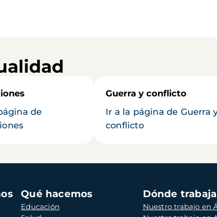
ualidad
iones
Guerra y conflicto
 página de
Ir a la página de Guerra 
iones
conflicto
mos
Qué hacemos
Dónde trabaj
Educación
Nuestro trabajo en Á