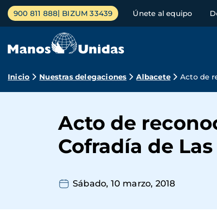
Pasar
Menú
900 811 888
BIZUM 33439
Únete al equipo
D
al
principal
contenido
principal
Ruta
Inicio
Nuestras delegaciones
Albacete
Acto de r
de
navegación
Acto de recono
Cofradía de Las
Sábado, 10 marzo, 2018