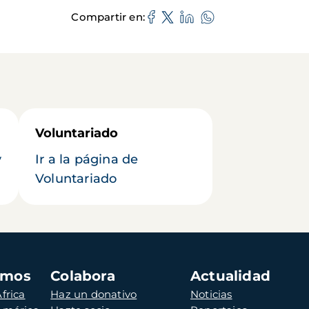
Compartir en
Voluntariado
y
Ir a la página de
Voluntariado
amos
Colabora
Actualidad
frica
Haz un donativo
Noticias