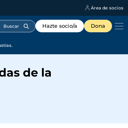
Área de socios
M
d
c
Menú
Hazte socio/a
Dona
d
de
us
destacados
cabecera
stias.
das de la