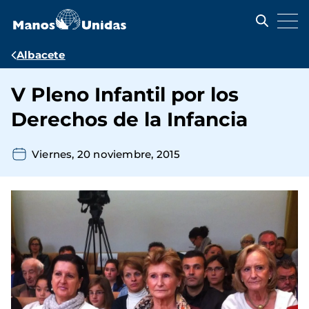
Pasar
al
contenido
principal
Ruta
Albacete
de
V Pleno Infantil por los
navegación
Derechos de la Infancia
Viernes, 20 noviembre, 2015