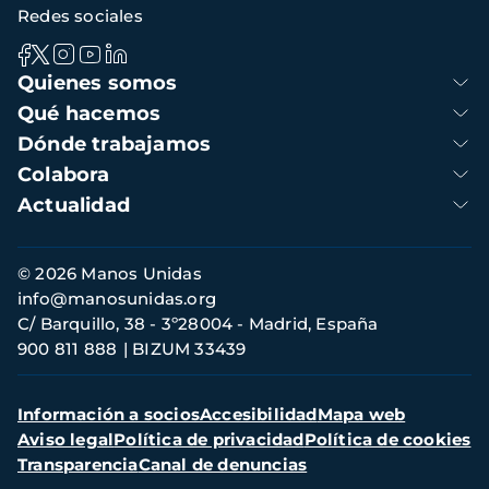
Redes sociales
Navegación
Quienes somos
principal
Qué hacemos
Dónde trabajamos
Colabora
Actualidad
Información
© 2026 Manos Unidas
de
info@manosunidas.org
contacto
C/ Barquillo, 38 - 3º28004 - Madrid, España
900 811 888
BIZUM 33439
Menú
Información a socios
Accesibilidad
Mapa web
secundario
Aviso legal
Política de privacidad
Política de cookies
Transparencia
Canal de denuncias