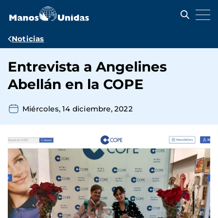
Pasar
al
contenido
principal
Ruta
Noticias
de
Entrevista a Angelines
navegación
Abellán en la COPE
Miércoles, 14 diciembre, 2022