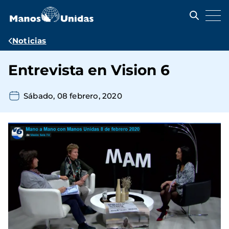
Pasar
al
contenido
principal
Ruta
Noticias
de
Entrevista en Vision 6
navegación
Sábado, 08 febrero, 2020