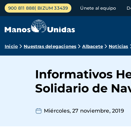
Pasar
Menú
900 811 888
BIZUM 33439
Únete al equipo
D
al
principal
contenido
principal
Ruta
Inicio
Nuestras delegaciones
Albacete
Noticias
de
navegación
Informativos Hel
Solidario de Na
Miércoles, 27 noviembre, 2019