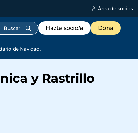
Área de socios
M
d
c
Menú
Hazte socio/a
Dona
d
de
us
destacados
cabecera
idario de Navidad.
nica y Rastrillo