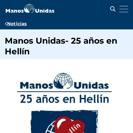
Pasar
al
contenido
principal
Ruta
Noticias
de
Manos Unidas- 25 años en
navegación
Hellín