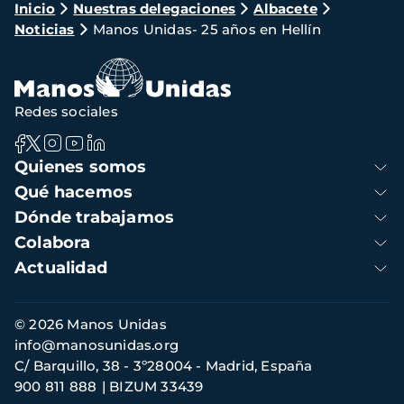
Ruta
Inicio
Nuestras delegaciones
Albacete
Noticias
Manos Unidas- 25 años en Hellín
de
navegación
Redes sociales
Navegación
Quienes somos
principal
Qué hacemos
Dónde trabajamos
Colabora
Actualidad
Información
© 2026 Manos Unidas
de
info@manosunidas.org
contacto
C/ Barquillo, 38 - 3º28004 - Madrid, España
900 811 888
BIZUM 33439