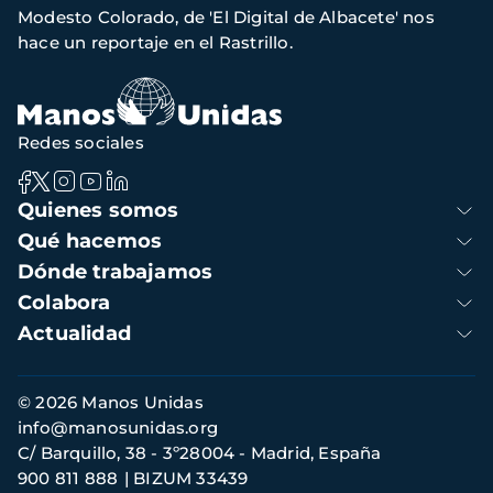
Modesto Colorado, de 'El Digital de Albacete' nos
navegación
hace un reportaje en el Rastrillo.
Redes sociales
Navegación
Quienes somos
principal
Qué hacemos
Dónde trabajamos
Colabora
Actualidad
Información
© 2026 Manos Unidas
de
info@manosunidas.org
contacto
C/ Barquillo, 38 - 3º28004 - Madrid, España
900 811 888
BIZUM 33439