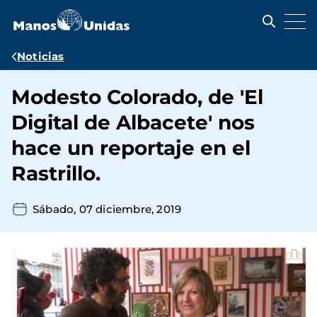
Pasar
al
contenido
principal
Ruta
Noticias
de
Modesto Colorado, de 'El
navegación
Digital de Albacete' nos
hace un reportaje en el
Rastrillo.
Sábado, 07 diciembre, 2019