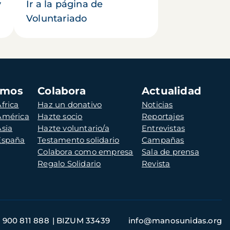
y
Ir a la página de
Voluntariado
amos
Colabora
Actualidad
frica
Haz un donativo
Noticias
 América
Hazte socio
Reportajes
Asia
Hazte voluntario/a
Entrevistas
 España
Testamento solidario
Campañas
Colabora como empresa
Sala de prensa
Regalo Solidario
Revista
900 811 888
BIZUM 33439
info@manosunidas.org