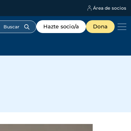
Área de socios
M
d
c
Menú
Hazte socio/a
Dona
d
de
us
destacados
cabecera