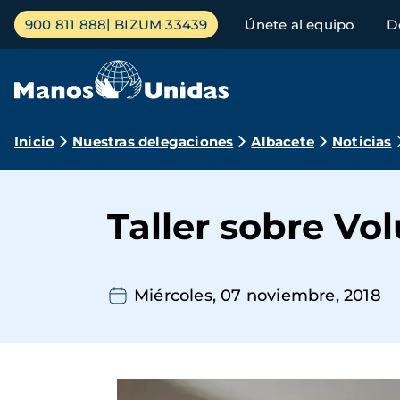
Pasar
Menú
900 811 888
BIZUM 33439
Únete al equipo
D
al
principal
contenido
principal
Ruta
Inicio
Nuestras delegaciones
Albacete
Noticias
de
navegación
Taller sobre Vo
Miércoles, 07 noviembre, 2018