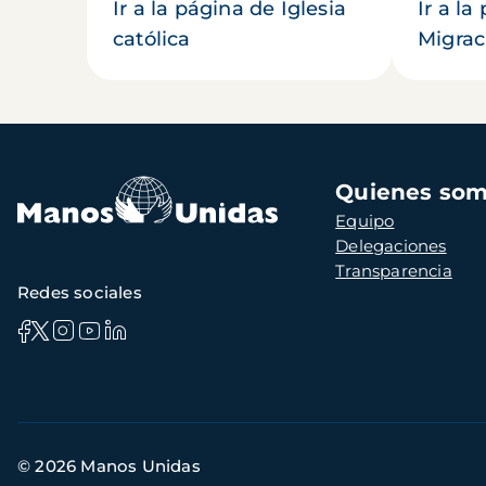
Ir a la página de Iglesia
Ir a la
católica
Migrac
Navegación
Quienes so
principal
Equipo
Delegaciones
Transparencia
Redes sociales
Información
© 2026 Manos Unidas
de