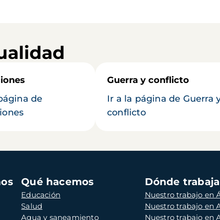
ualidad
iones
Guerra y conflicto
 página de
Ir a la página de Guerra 
iones
conflicto
mos
Qué hacemos
Dónde trabaj
Educación
Nuestro trabajo en Á
Salud
Nuestro trabajo en
Agua y saneamiento
Nuestro trabajo en 