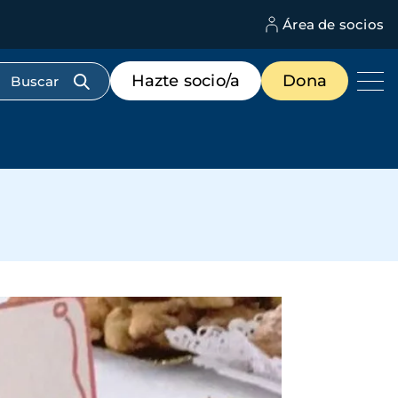
Área de socios
M
d
c
Menú
Hazte socio/a
Dona
d
de
us
destacados
cabecera