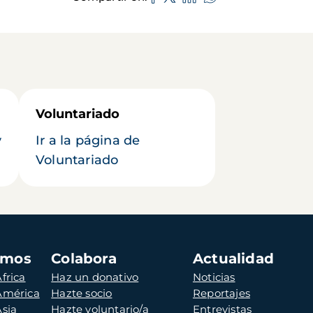
Voluntariado
y
Ir a la página de
Voluntariado
amos
Colabora
Actualidad
frica
Haz un donativo
Noticias
 América
Hazte socio
Reportajes
Asia
Hazte voluntario/a
Entrevistas