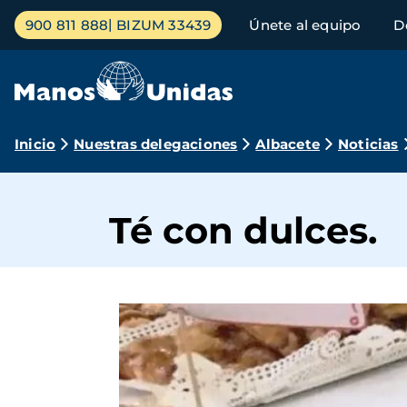
Pasar
Menú
900 811 888
BIZUM 33439
Únete al equipo
D
al
principal
contenido
principal
Ruta
Inicio
Nuestras delegaciones
Albacete
Noticias
de
navegación
Té con dulces.