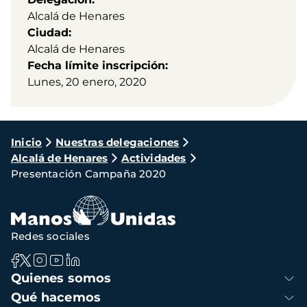
Alcalá de Henares
Ciudad
Alcalá de Henares
Fecha límite inscripción
Lunes, 20 enero, 2020
Ruta
Inicio
Nuestras delegaciones
Alcalá de Henares
Actividades
de
Presentación Campaña 2020
navegación
Redes sociales
Navegación
Quienes somos
principal
Qué hacemos