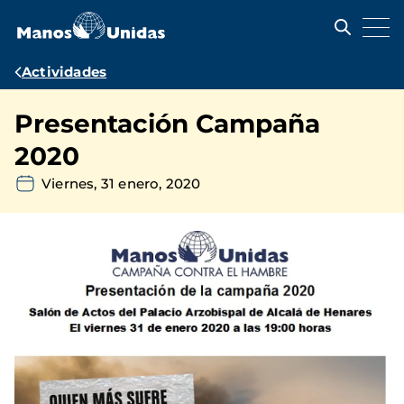
Pasar
al
contenido
principal
Ruta
Actividades
de
Presentación Campaña
navegación
2020
Viernes, 31 enero, 2020