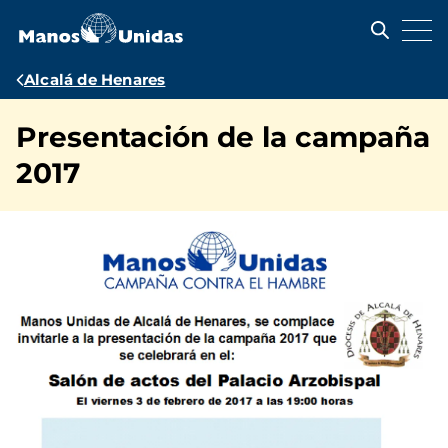
Pasar
al
contenido
principal
Ruta
Alcalá de Henares
de
Presentación de la campaña
navegación
2017