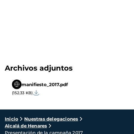
Archivos adjuntos
manifiesto_2017.pdf
(152.33 KB)
Ruta
Inicio
Nuestras delegaciones
Alcalá de Henares
de
Presentación de la campaña 2017