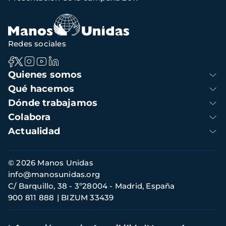
navegación
Redes sociales
Navegación
Quienes somos
principal
Qué hacemos
Dónde trabajamos
Colabora
Actualidad
Información
© 2026 Manos Unidas
de
info@manosunidas.org
contacto
C/ Barquillo, 38 - 3º28004 - Madrid, España
900 811 888
BIZUM 33439