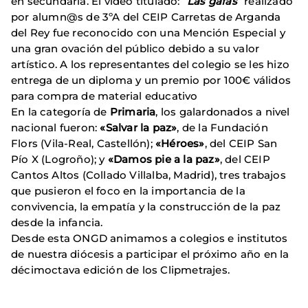
en secundaria. El vídeo titulado: “
Las gafas
” realizado
por alumn@s de 3ºA del CEIP Carretas de Arganda
del Rey fue reconocido con una Mención Especial y
una gran ovación del público debido a su valor
artístico. A los representantes del colegio se les hizo
entrega de un diploma y un premio por 100€ válidos
para compra de material educativo
En la categoría de
Primaria
, los galardonados a nivel
nacional fueron:
«Salvar la paz»
, de la Fundación
Flors (Vila-Real, Castellón);
«Héroes»
, del CEIP San
Pío X (Logroño); y
«Damos pie a la paz»
, del CEIP
Cantos Altos (Collado Villalba, Madrid), tres trabajos
que pusieron el foco en la importancia de la
convivencia, la empatía y la construcción de la paz
desde la infancia.
Desde esta ONGD animamos a colegios e institutos
de nuestra diócesis a participar el próximo año en la
décimoctava edición de los Clipmetrajes.