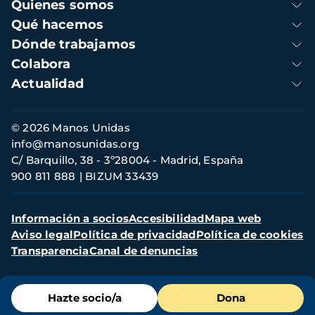
Navegación
Quienes somos
principal
Qué hacemos
Dónde trabajamos
Colabora
Actualidad
Información
© 2026 Manos Unidas
de
info@manosunidas.org
contacto
C/ Barquillo, 38 - 3º28004 - Madrid, España
900 811 888
BIZUM 33439
Menú
Información a socios
Accesibilidad
Mapa web
secundario
Aviso legal
Política de privacidad
Política de cookies
Transparencia
Canal de denuncias
Menú
Hazte socio/a
Dona
de