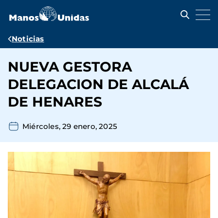
Pasar
al
contenido
principal
Ruta
Noticias
de
NUEVA GESTORA
navegación
DELEGACION DE ALCALÁ
DE HENARES
Miércoles, 29 enero, 2025