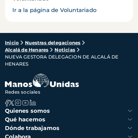
Ir a la página de Voluntariado
Ruta
Inicio
Nuestras delegaciones
Alcalá de Henares
Noticias
de
NUEVA GESTORA DELEGACION DE ALCALÁ DE
navegación
HENARES
Redes sociales
Navegación
Quienes somos
principal
Qué hacemos
Dónde trabajamos
Colabora